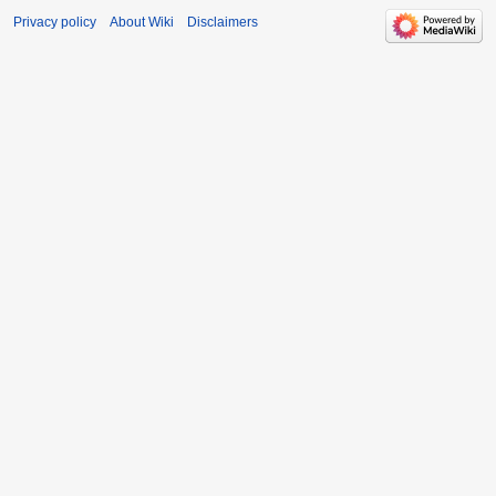
Privacy policy
About Wiki
Disclaimers