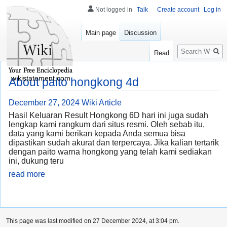
Not logged in
Talk
Create account
Log in
Main page
Discussion
Search
Read
wikistatement.com
About paito hongkong 4d
December 27, 2024
Wiki Article
Hasil Keluaran Result Hongkong 6D hari ini juga sudah
lengkap kami rangkum dari situs resmi. Oleh sebab itu,
data yang kami berikan kepada Anda semua bisa
dipastikan sudah akurat dan terpercaya. Jika kalian tertarik
dengan paito warna hongkong yang telah kami sediakan
ini, dukung teru
read more
This page was last modified on 27 December 2024, at 3:04 pm.